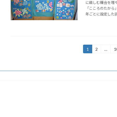
に親しむ機会を増
「こころのたから
年ごとに設定した読書
投
1
2
…
1
固
固
定
定
稿
ペ
ペ
の
ー
ー
ジ
ジ
ペ
ー
ジ
送