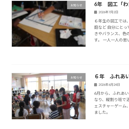
6年 図工「
お知らせ
2026年7月2日
６年生の図工では
庭など 自分にとっ
きやバランス、色
す。 一人一人の思い
６年 ふれあ
お知らせ
2026年6月24日
6月から、ふれあ
なり、縦割り班で
ェスチャーゲーム
ました。