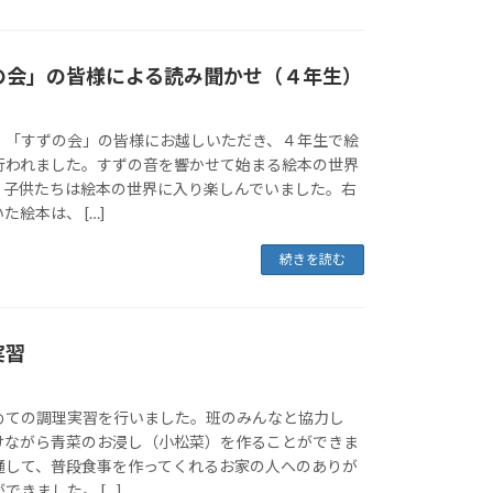
ずの会」の皆様による読み聞かせ（４年生）
、「すずの会」の皆様にお越しいただき、４年生で絵
行われました。すずの音を響かせて始まる絵本の世界
、子供たちは絵本の世界に入り楽しんでいました。右
絵本は、 […]
続きを読む
実習
ての調理実習を行いました。班のみんなと協力し
けながら青菜のお浸し（小松菜）を作ることができま
通して、普段食事を作ってくれるお家の人へのありが
できました。 […]