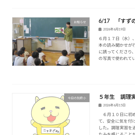
6/17 「す
お知らせ
2026年6月19日
６月１７日（水）
本の読み聞かせが
に誘ってくださり
の写真で使われていた
５年生 調理
今日の別府小
2026年6月15日
６月１０日に初め
て、安全に気を付
した。調理実習を
たみを感じることが