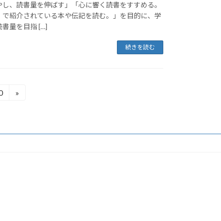
やし、読書量を伸ばす」「心に響く読書をすすめる。
」で紹介されている本や伝記を読む。」を目的に、学
量を目指 […]
続きを読む
0
»
固
定
ペ
ー
ジ