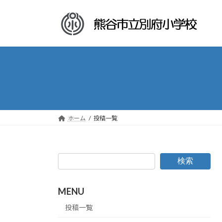
コ
ナ
ン
ビ
テ
ゲ
ン
ー
ツ
シ
へ
ョ
ス
ン
キ
に
ッ
移
プ
動
ホーム
投稿一覧
検索
MENU
投稿一覧