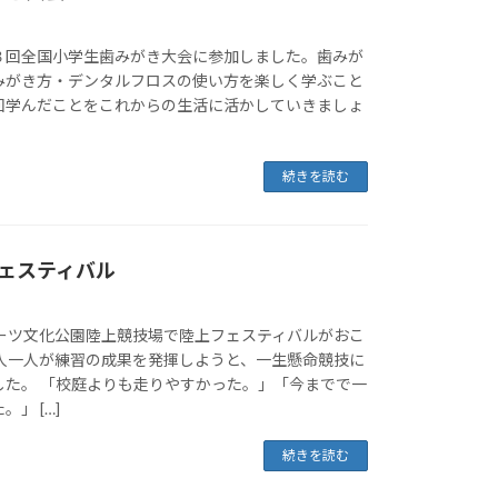
回全国小学生歯みがき大会に参加しました。歯みが
みがき方・デンタルフロスの使い方を楽しく学ぶこと
回学んだことをこれからの生活に活かしていきましょ
続きを読む
フェスティバル
ポーツ文化公園陸上競技場で陸上フェスティバルがおこ
一人一人が練習の成果を発揮しようと、一生懸命競技に
した。 「校庭よりも走りやすかった。」「今までで一
」 […]
続きを読む