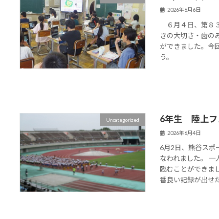
2026年6月6日
６月４日、第８３
きの大切さ・歯の
ができました。今
う。
6年生 陸上
Uncategorized
2026年6月4日
6月2日、熊谷ス
なわれました。 
臨むことができま
番良い記録が出せた。