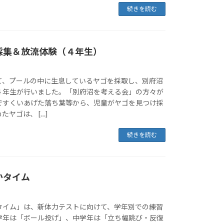
続きを読む
の採集＆放流体験（４年生）
て、プールの中に生息しているヤゴを採取し、別府沼
４年生が行いました。「別府沼を考える会」の方々が
ですくいあげた落ち葉等から、児童がヤゴを見つけ採
ヤゴは、 […]
続きを読む
かタイム
タイム」は、新体力テストに向けて、学年別での練習
学年は「ボール投げ」、中学年は「立ち幅跳び・反復