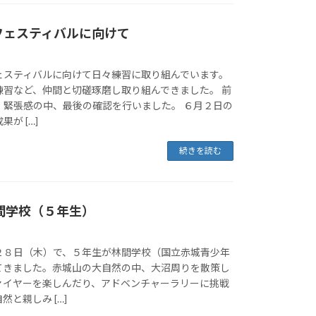
フェスティバルに向けて
ェスティバルに向けて日々練習に取り組んでいます。
練習など、仲間と切磋琢磨し取り組んできました。 前
、緊張感の中、最後の確認を行いました。 ６月２日の
が […]
続きを読む
林間学校（５年生）
２８日（木）で、５年生が林間学校（国立赤城青少年
てきました。赤城山の大自然の中、大沼周りを散策し
ァイヤーを楽しんだり、アドベンチャーラリーに挑戦
と親しみ […]