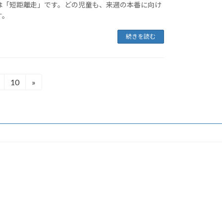
は「短距離走」です。どの児童も、来週の本番に向け
す。
続きを読む
10
»
固
定
ペ
ー
ジ