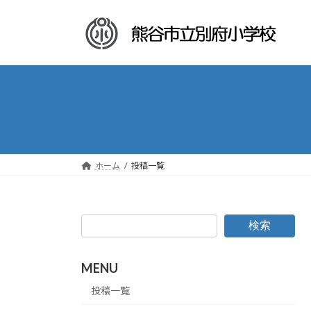
コ
ナ
ン
ビ
テ
ゲ
ン
ー
ツ
シ
へ
ョ
ス
ン
キ
に
ッ
移
プ
動
ホーム
投稿一覧
検索
MENU
投稿一覧