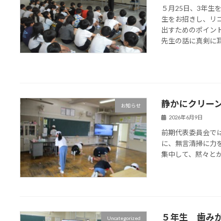
５月25日、3年生
生をお招きし、リ
出すためのポイン
先生の話に真剣に耳を
静かにクリー
お知らせ
2026年6月9日
前期代表委員会で
に、無言清掃に力
集中して、黙々とが
５年生 歯み
Uncategorized