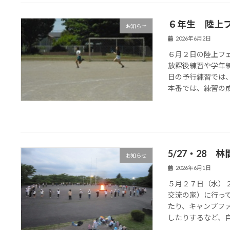
６年生 陸上
お知らせ
2026年6月2日
６月２日の陸上フ
放課後練習や学年
日の予行練習では
本番では、練習の成果
5/27・28 
お知らせ
2026年6月1日
５月２７日（水）
交流の家）に行っ
たり、キャンプフ
したりするなど、自然