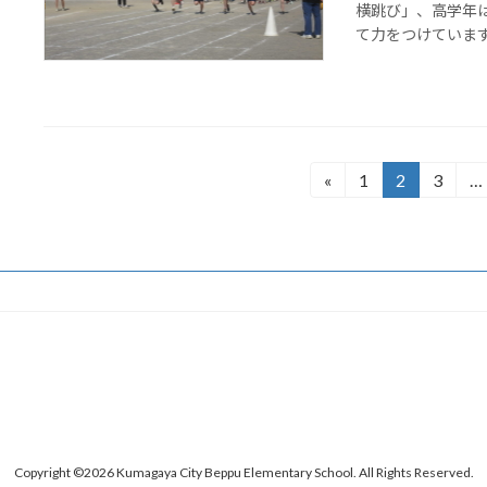
横跳び」、高学年
て力をつけていま
投
«
1
2
3
…
固
固
固
定
定
定
稿
ペ
ペ
ペ
の
ー
ー
ー
ジ
ジ
ジ
ペ
ー
ジ
送
り
Copyright ©2026 Kumagaya City Beppu Elementary School. All Rights Reserved.