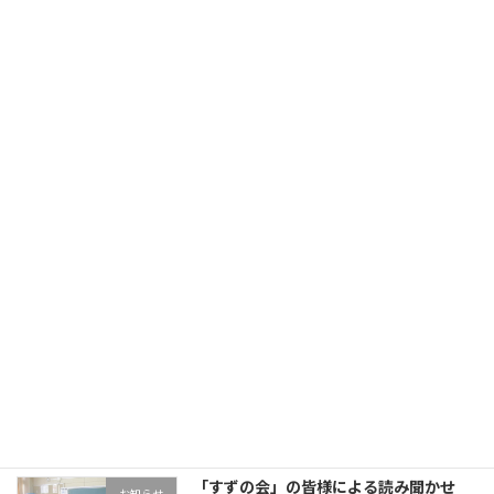
学年の部屋
旧HPはこちら！
最近の投稿
3年生 五家宝体験
学年の部屋
2026年7月17日
OBL
お知らせ
2026年7月13日
「すずの会」の皆様による読み聞かせ