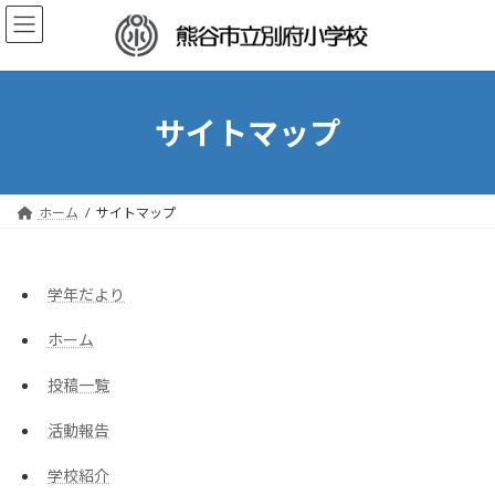
コ
ナ
ン
ビ
テ
ゲ
ン
ー
ツ
シ
へ
ョ
サイトマップ
ス
ン
キ
に
ッ
移
プ
動
ホーム
サイトマップ
学年だより
ホーム
投稿一覧
活動報告
学校紹介