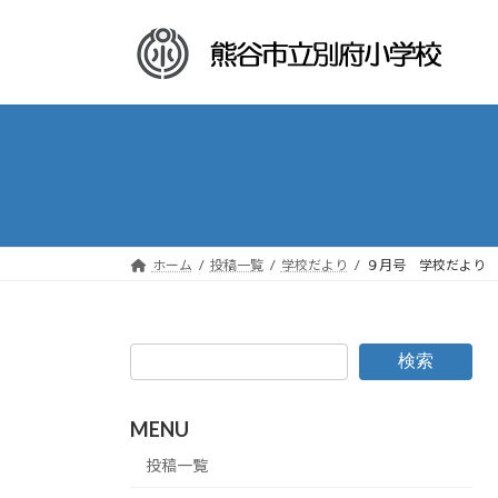
コ
ナ
ン
ビ
テ
ゲ
ン
ー
ツ
シ
へ
ョ
ス
ン
キ
に
ッ
移
プ
動
ホーム
投稿一覧
学校だより
９月号 学校だより
検索
MENU
投稿一覧