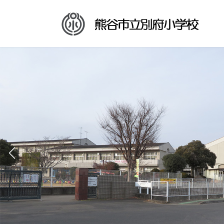
コ
ナ
ン
ビ
テ
ゲ
ン
ー
ツ
シ
へ
ョ
ス
ン
キ
に
ッ
移
プ
動